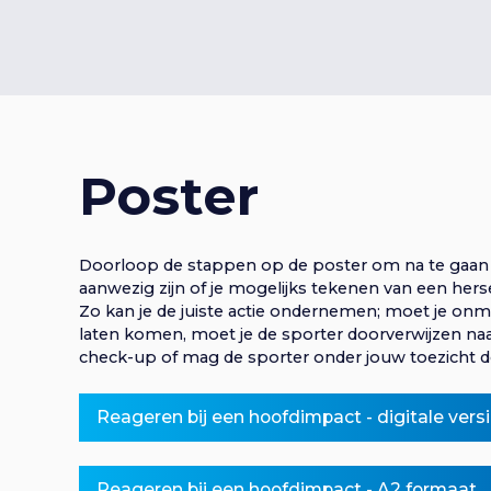
a
r
g
n
v
a
v
e
i
i
g
n
a
t
g
Poster
i
n
e
a
S
p
a
Doorloop de stappen op de poster om na te gaan 
r
aanwezig zijn of je mogelijks tekenen van een her
t
i
Zo kan je de juiste actie ondernemen; moet je onm
n
v
laten komen, moet je de sporter doorverwijzen naa
g
i
check-up of mag de sporter onder jouw toezicht
n
i
a
e
a
Reageren bij een hoofdimpact - digitale vers
r
g
h
o
Reageren bij een hoofdimpact - A2 formaat