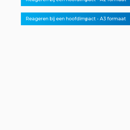
o
a
f
d
Reageren bij een hoofdimpact - A3 formaat
t
i
n
h
i
o
u
d
e