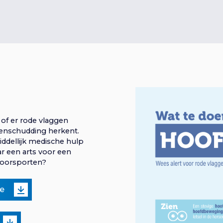
of er rode vlaggen
senschudding herkent.
iddellijk medische hulp
r een arts voor een
 doorsporten?
ie