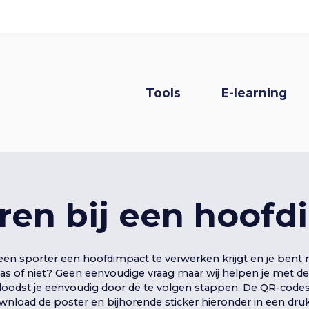
nissen
Over het project
Hoofdnavi
Tools
E-learning
ren bij een hoofd
en sporter een hoofdimpact te verwerken krijgt en je bent ni
s of niet? Geen eenvoudige vraag maar wij helpen je met deze
oodst je eenvoudig door de te volgen stappen. De QR-codes 
wnload de poster en bijhorende sticker hieronder in een druk