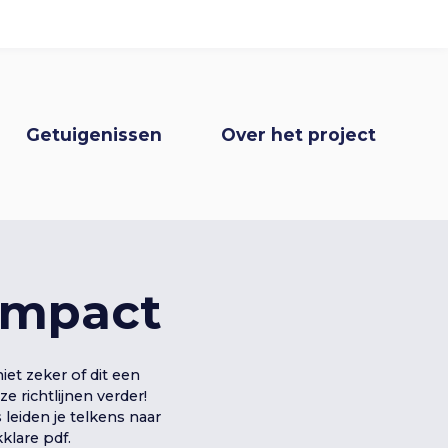
I
n
gatie
Getuigenissen
Over het project
l
o
g
impact
g
e
et zeker of dit een
 richtlijnen verder!
leiden je telkens naar
klare pdf.