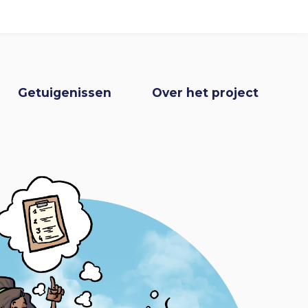
I
n
gatie
Getuigenissen
Over het project
l
o
g
g
e