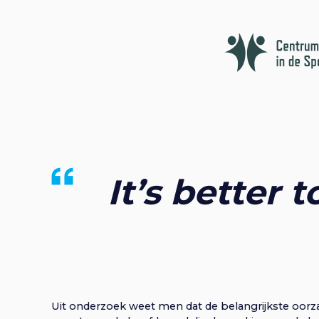
o
a
f
d
t
i
n
h
i
o
u
d
e
It’s better
Uit onderzoek weet men dat de belangrijkste oorzaa