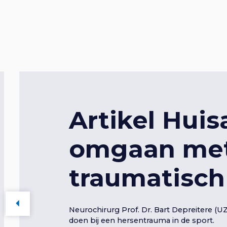
Artikel Huis
omgaan met 
traumatisch
V
Neurochirurg Prof. Dr. Bart Depreitere (U
o
r
doen bij een hersentrauma in de sport.