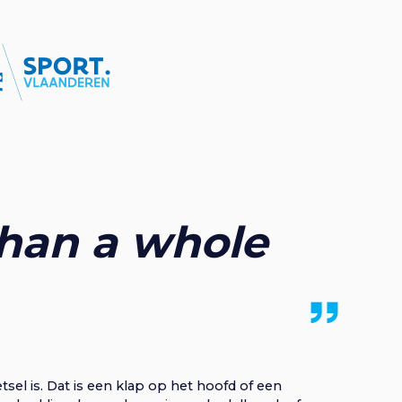
i
e
than a whole
sel is. Dat is een klap op het hoofd of een