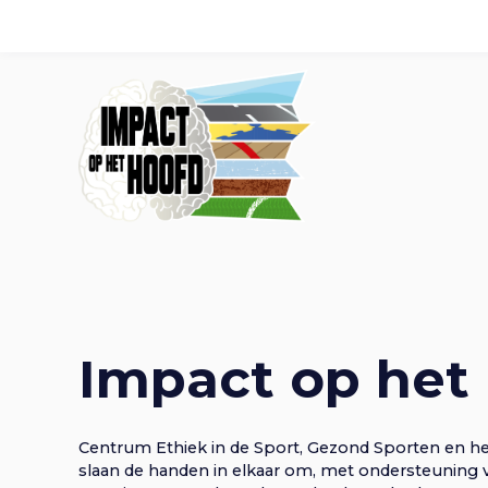
S
l
a
l
H
i
Tools
E-learning
Getuige
n
k
o
s
I
o
v
o
e
n
r
f
S
p
l
r
d
i
Impact op het
n
o
g
n
n
g
a
Centrum Ethiek in de Sport, Gezond Sporten en h
a
slaan de handen in elkaar om, met ondersteuning 