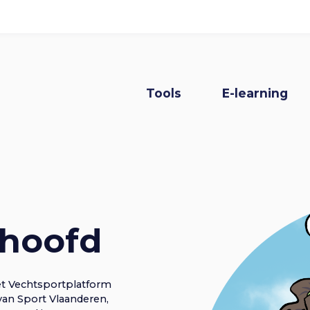
nissen
Over het project
Hoofdnavi
Tools
E-learning
 hoofd
et Vechtsportplatform
van Sport Vlaanderen,