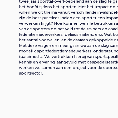
a
r
twee jaar sporttakoverkoepelend aan de slag te g
g
n
het hoofd tijdens het sporten. Met het Impact op 
v
a
willen we dit thema vanuit verschillende invalsho
v
zijn de best practices indien een sporter een impa
e
i
verwerken krijgt? Hoe kunnen we alle betrokken a
i
g
Van de sporters op het veld tot de trainers en coac
n
a
federatiemedewerkers, beleidsmakers, enz. Wat 
t
g
het aantal voorvallen, en de daaraan gekoppelde ri
i
Met deze vragen en meer gaan we aan de slag sa
n
e
mogelijk sportfederatiemedewerkers, ondersteun
a
S
(para)medici. We vertrekken hierbij van sportspecif
p
kennis en ervaring, aangevuld met gespecialiseerde
a
r
werken we samen aan een project voor de sportse
t
i
sportsector.
n
v
g
i
n
i
a
e
a
r
g
h
o